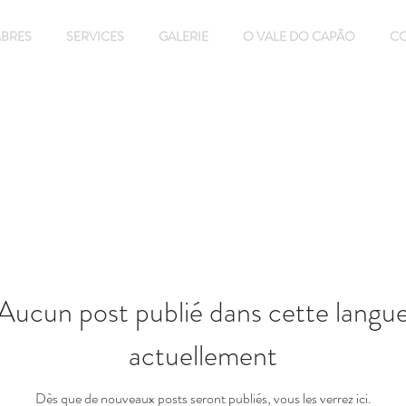
BRES
SERVICES
GALERIE
O VALE DO CAPÃO
C
Aucun post publié dans cette langu
actuellement
Dès que de nouveaux posts seront publiés, vous les verrez ici.